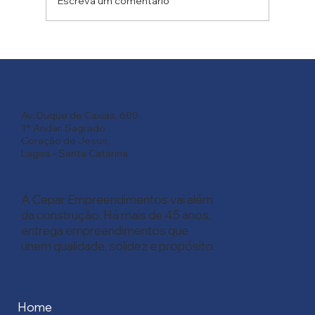
Escreva um comentário
5 Motivos para Sair do Aluguel Agora e Conquistar o
Seu Próprio Lar
Av. Duque de Caxias, 600.
1° Andar. Sagrado
Coração de Jesus,
Lages - Santa Catarina
A Cepar Empreendimentos vai além
da construção. Há mais de 45 anos,
entrega empreendimentos que
unem qualidade, solidez e propósito.
Home