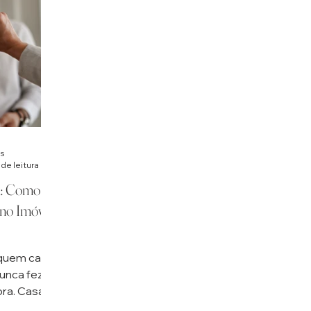
s
 de leitura
a: Como
 no Imóvel
 “quem casa
nunca fez
ra. Casar é
clo