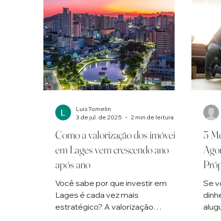
Luis Tomelin
3 de jul. de 2025
2 min de leitura
Como a valorização dos imóveis
5 Mo
em Lages vem crescendo ano
Agor
após ano
Próp
Você sabe por que investir em
Se v
Lages é cada vez mais
dinh
estratégico? A valorização
alug
imobiliária da cidade não para de
Sair