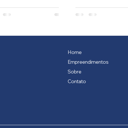
rtante para conquistar
bilidade, liberdade e
rança.
Home
Empreendimentos
Sobre
Contato