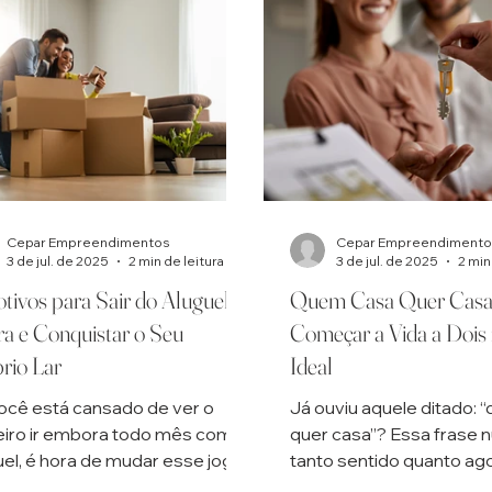
Cepar Empreendimentos
Cepar Empreendimento
3 de jul. de 2025
2 min de leitura
3 de jul. de 2025
2 min
tivos para Sair do Aluguel
Quem Casa Quer Cas
a e Conquistar o Seu
Começar a Vida a Dois
rio Lar
Ideal
ocê está cansado de ver o
Já ouviu aquele ditado:
eiro ir embora todo mês com o
quer casa”? Essa frase 
uel, é hora de mudar esse jogo.
tanto sentido quanto ago
 do aluguel é um passo
o começo de um novo ci