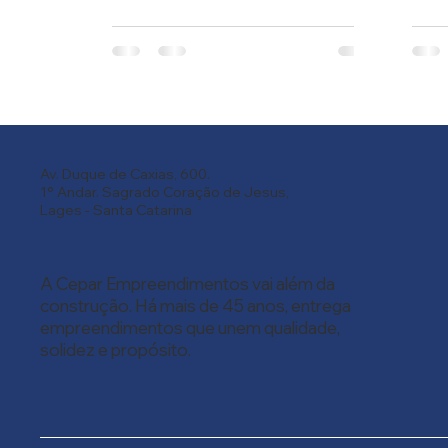
subir.
impo
esta
segu
Av. Duque de Caxias, 600.
1° Andar. Sagrado Coração de Jesus,
Lages - Santa Catarina
A Cepar Empreendimentos vai além da
construção. Há mais de 45 anos, entrega
empreendimentos que unem qualidade,
solidez e propósito.